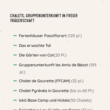
Chalets, Gruppenunterkunft in freier
Trägerschaft
Ferienhäuser Passiflorart
(120 pl.)
Das erwachte Tal
Die Gärten von Cot
(20 Pl.)
Gruppenunterkunft les Amis de Béost
(105
pl.)
Chalet de Gourette (FFCAM)
(32 pl.)
Chalet Pyrénéa in Gourette
(bis zu 60 Pl.)
Iskö Base Camp und Hotels
(50 Chalets)
Ferienhaus Lou Cujala von Roger
(17 pl.)