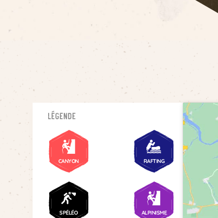
Légende
CANYON
RAFTING
SPÉLÉO
ALPINISME