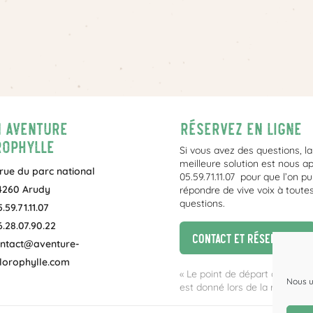
1 Aventure
Réservez en ligne
ophylle
Si vous avez des questions, la
meilleure solution est nous a
 rue du parc national
05.59.71.11.07 pour que l’on pu
4260 Arudy
répondre de vive voix à toute
questions.
.59.71.11.07
6.28.07.90.22
Contact et réservation
ntact@aventure-
lorophylle.com
« Le point de départ des activ
Nous u
est donné lors de la réservatio