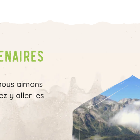
enaires
 nous aimons
z y aller les