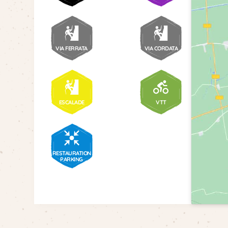
VIA FERRATA
VIA CORDATA
ESCALADE
VTT
RESTAURATION
PARKING