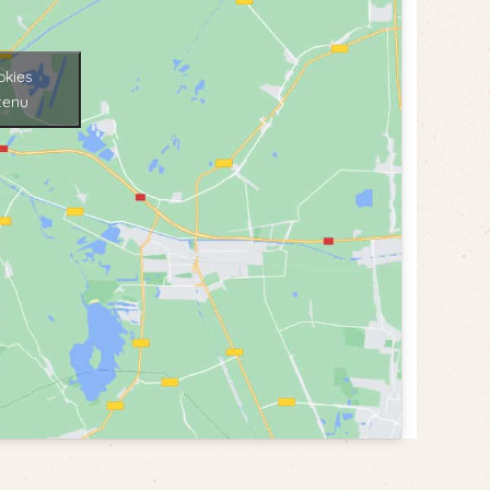
okies
tenu