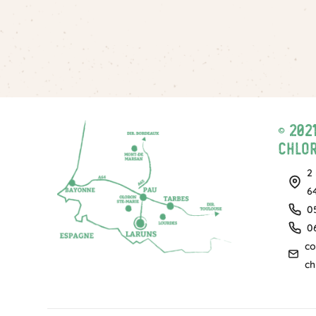
© 202
Chlor
2
6
05
0
co
ch