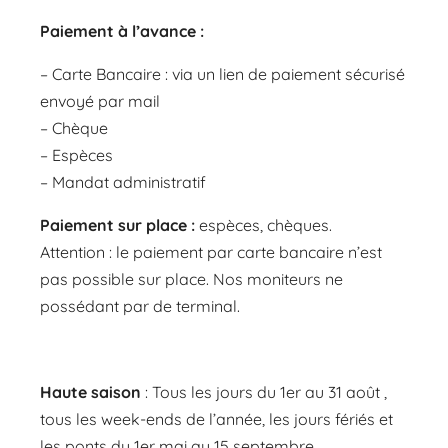
Paiement à l’avance :
– Carte Bancaire : via un lien de paiement sécurisé
envoyé par mail
– Chèque
– Espèces
– Mandat administratif
Paiement sur place :
espèces, chèques.
Attention : le paiement par carte bancaire n’est
pas possible sur place. Nos moniteurs ne
possédant par de terminal.
Haute saison
:
Tous les jours du
1
er
au
31 août
,
tous l
es
week-ends de l’année
, les
jours fériés et
les ponts
du
1
er
mai au 15 septembre
.