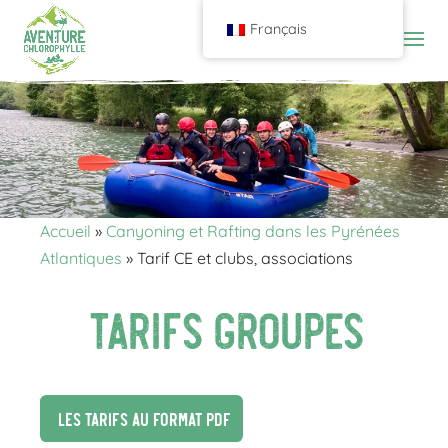
Français
Accueil
»
Canyoning et Rafting dans les Pyrénées
Atlantiques
»
Tarif CE et clubs, associations
Tarifs Groupes
Les tarifs au format PDF