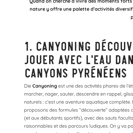
Quand on cherche à vivre des moments forts en
nature y offre une palette d’activités divers
p
1.
Canyoning découv
jouer avec l’eau dan
canyons pyrénéens
Die
Canyoning
est une des activités phares de l’
marcher, nager, sauter, descendre en rappel, gli
naturels : c’est une aventure aquatique complète.
proposons des formules “découverte” adaptées a
(et aux débutants sportifs), avec des sauts faculta
raisonnables et des parcours ludiques. On y va p