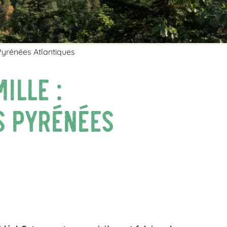
 Pyrénées Atlantiques
ille :
s Pyrénées