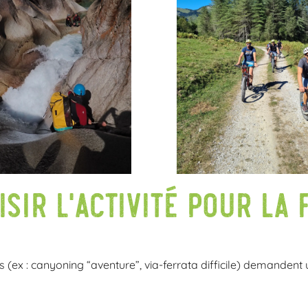
ir l’activité pour la 
tés (ex : canyoning “aventure”, via-ferrata difficile) demanden