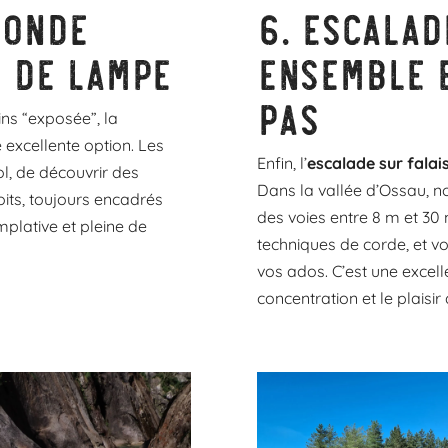
monde
6.
Escalad
 de lampe
ensemble 
pas
ns “exposée”, la
 excellente option. Les
Enfin, l’
escalade sur falai
l, de découvrir des
Dans la vallée d’Ossau, n
oits, toujours encadrés
des voies entre 8 m et 30 m
mplative et pleine de
techniques de corde, et vo
vos ados. C’est une excell
concentration et le plaisi