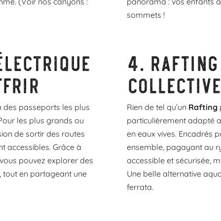
thme. (Voir nos canyons :
panorama : vos enfants au
sommets !
électrique
4.
Rafting
ffrir
collective
n des passeports les plus
Rien de tel qu’un
Rafting
p
Pour les plus grands ou
particulièrement adapté au
sion de sortir des routes
en eaux vives. Encadrés p
t accessibles. Grâce à
ensemble, pagayant au ryth
, vous pouvez explorer des
accessible et sécurisée, 
, tout en partageant une
Une belle alternative aqu
ferrata.