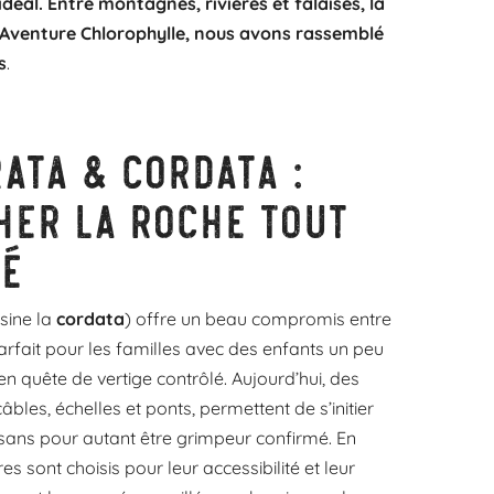
éal. Entre montagnes, rivières et falaises, la
ez Aventure Chlorophylle, nous avons rassemblé
s
.
ata & cordata :
her la roche tout
té
sine la
cordata
) offre un beau compromis entre
rfait pour les familles avec des enfants un peu
n quête de vertige contrôlé. Aujourd’hui, des
bles, échelles et ponts, permettent de s’initier
 sans pour autant être grimpeur confirmé. En
res sont choisis pour leur accessibilité et leur