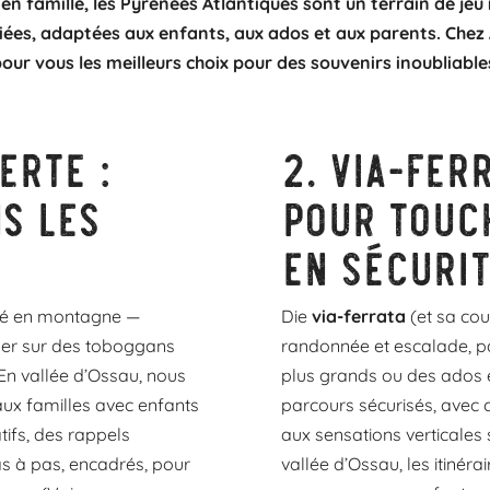
 famille, les Pyrénées Atlantiques sont un terrain de jeu id
ifiées, adaptées aux enfants, aux ados et aux parents. Ch
our vous les meilleurs choix pour des souvenirs inoubliable
erte :
2.
Via-ferr
s les
pour touc
en sécuri
été en montagne —
Die
via-ferrata
(et sa cou
sser sur des toboggans
randonnée et escalade, pa
 En vallée d’Ossau, nous
plus grands ou des ados e
ux familles avec enfants
parcours sécurisés, avec câ
tifs, des rappels
aux sensations verticales
as à pas, encadrés, pour
vallée d’Ossau, les itinérai