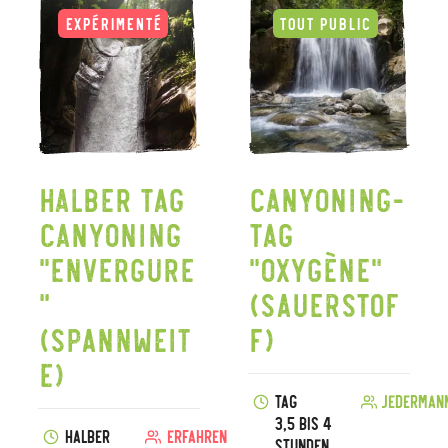
Halber Tag
Canyoning-
Canyoning
Tag
"Envergure
"Oxygène"
"
(Sauerstof
(Spannweit
f)
e)
Tag
Jederman
3,5 bis 4
Halber
Erfahren
Stunden