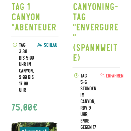
Tag 1
Canyoning-
Canyon
Tag
"Abenteuer
"Envergure
"
(Spannweit
Tag
Schlau
3:30
e)
bis 5:00
Uhr im
Canyon,
Tag
Erfahren
9:00 bis
5-6
17:00
Stunden
Uhr
im
Canyon,
75,00
€
RDV 9
Uhr,
Ende
gegen 17