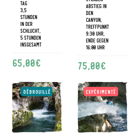
Tag
Abstieg in
3,5
den
Stunden
Canyon,
in der
Treffpunkt
Schlucht,
9:30 Uhr,
5 Stunden
Ende gegen
insgesamt
16:00 Uhr
65,00
€
75,00
€