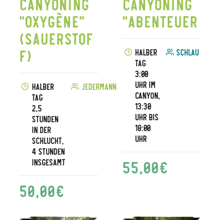
Canyoning
Canyoning
"Oxygène"
"Abenteuer
(Sauerstof
f)
Halber
Schlau
Tag
3:00
Uhr im
Halber
Jedermann
Canyon,
Tag
13:30
2,5
Uhr bis
Stunden
18:00
in der
Uhr
Schlucht,
4 Stunden
55,00
€
insgesamt
50,00
€