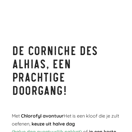
De corniche des
Alhias, een
prachtige
doorgang!
Met
Chlorofyl avontuur
Het is een kloof die je zult
oefenen,
keuze uit halve dag
(halve dag avontuurlijk pakket)
of
in een korte