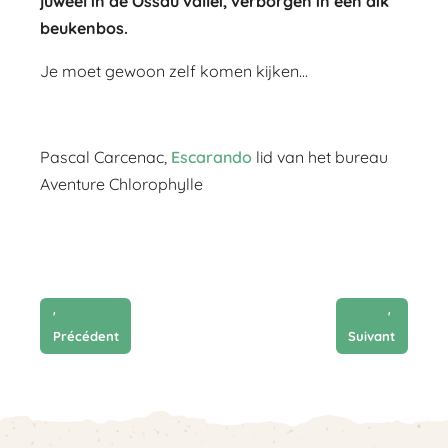
juweel in de Ossau vallei, verborgen in een dik
beukenbos.
Je moet gewoon zelf komen kijken...
Pascal Carcenac,
Escarando
lid van het bureau
Aventure Chlorophylle
'
'
Précédent
Suivant