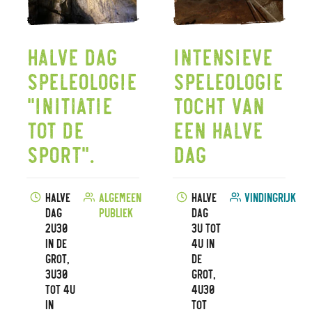
Halve dag
Intensieve
speleologie
speleologie
"initiatie
tocht van
tot de
een halve
sport".
dag
Halve
Algemeen
Halve
vindingrijk
dag
publiek
dag
2u30
3u tot
in de
4u in
grot,
de
3u30
grot,
tot 4u
4u30
in
tot