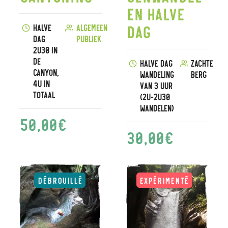
en halve
dag
Halve
Algemeen
dag
publiek
2u30 in
de
Halve dag
Zachte
canyon,
Wandeling
berg
4u in
van 3 uur
totaal
(2u-2u30
wandelen)
50,00
€
30,00
€