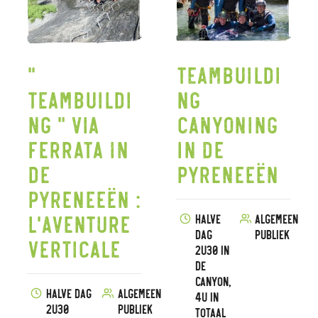
"
Teambuildi
Teambuildi
ng
ng " Via
Canyoning
Ferrata in
in de
de
Pyreneeën
Pyreneeën :
L'Aventure
Halve
Algemeen
dag
publiek
Verticale
2u30 in
de
canyon,
Halve dag
Algemeen
4u in
2u30
publiek
totaal