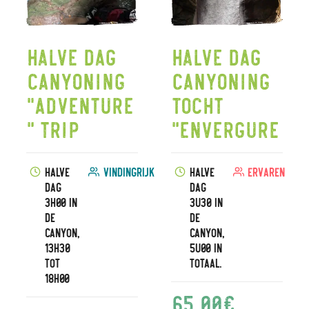
Halve dag
Halve dag
canyoning
canyoning
"Adventure
tocht
" trip
"Envergure
Halve
vindingrijk
Halve
Ervaren
dag
dag
3h00 in
3u30 in
de
de
canyon,
canyon,
13h30
5u00 in
tot
totaal.
18h00
65,00
€