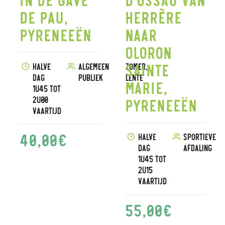
de Pau,
Herrère
Pyreneeën
naar
Oloron
Sainte
Halve
Algemeen
Zomer,
dag
publiek
Lente
Marie,
1u45 tot
2u00
Pyreneeën
vaartijd
40,00
€
Halve
Sportieve
dag
afdaling
1u45 tot
2u15
vaartijd
55,00
€