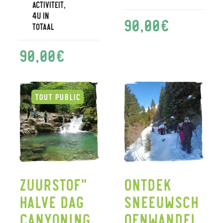
activiteit,
4u in
90,00
€
totaal
90,00
€
Zuurstof"
Ontdek
halve dag
sneeuwsch
canyoning
oenwandel