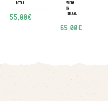
totaal
5u30
in
totaal
55,00
€
65,00
€