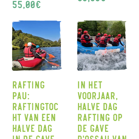
55,00
€
Rafting
In het
Pau:
voorjaar,
Raftingtoc
halve dag
ht van een
rafting op
halve dag
de Gave
in de Gave
d'Ossau van