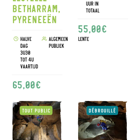
uur in
Betharram,
totaal
Pyreneeën
55,00
€
Halve
Algemeen
Lente
dag
publiek
3u30
tot 4u
vaartijd
65,00
€