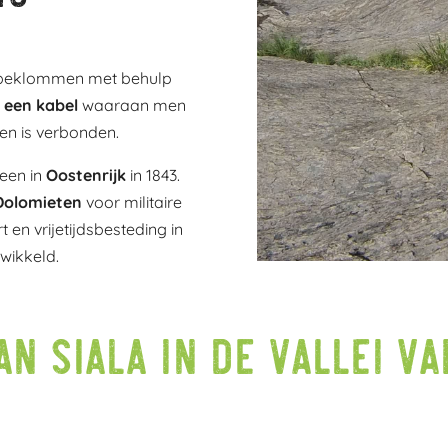
t beklommen met behulp
 een kabel
waaraan men
en is verbonden.
heen in
Oostenrijk
in 1843.
 Dolomieten
voor militaire
 en vrijetijdsbesteding in
twikkeld.
an Siala in de vallei va