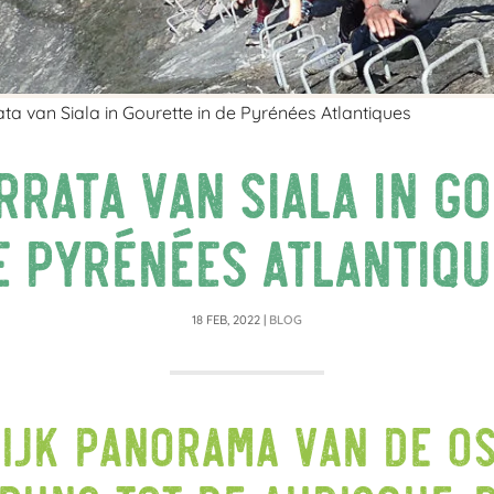
ata van Siala in Gourette in de Pyrénées Atlantiques
rrata van Siala in G
e Pyrénées Atlantiqu
18 FEB, 2022
|
BLOG
ijk panorama van de Os