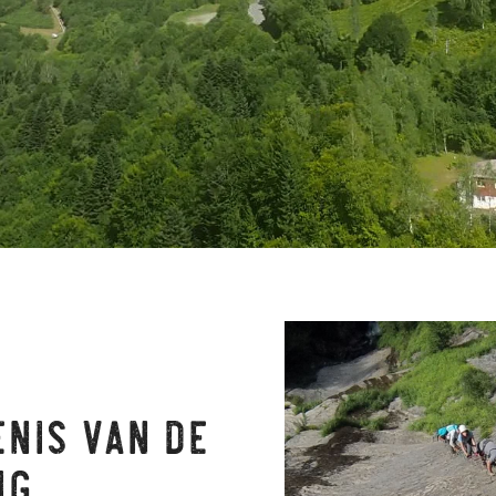
nis van de
ig