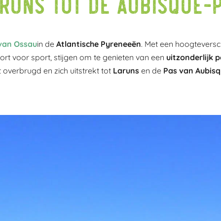
runs tot de Aubisque-
 van Ossau
in de
Atlantische Pyreneeën
. Met een hoogteversc
port voor sport, stijgen om te genieten van een
uitzonderlijk 
overbrugd en zich uitstrekt tot
Laruns
en de
Pas van Aubisq