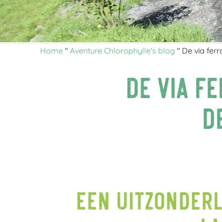
Home
"
Aventure Chlorophylle's blog
"
De via ferr
De via fe
d
Een uitzonderl