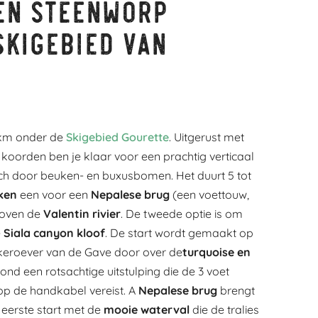
en steenworp
skigebied van
 km onder de
Skigebied Gourette
. Uitgerust met
oorden ben je klaar voor een prachtig verticaal
ich door beuken- en buxusbomen. Het duurt 5 tot
ken
een voor een
Nepalese brug
(een voettouw,
boven de
Valentin rivier
. De tweede optie is om
e
Siala canyon kloof
. De start wordt gemaakt op
nkeroever van de Gave door over de
turquoise en
nd een rotsachtige uitstulping die de 3 voet
op de handkabel vereist. A
Nepalese brug
brengt
 eerste start met de
mooie waterval
die de tralies