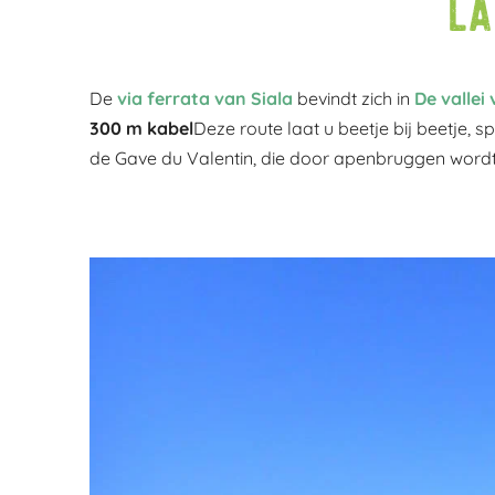
La
De
via ferrata van Siala
bevindt zich in
De vallei
300 m kabel
Deze route laat u beetje bij beetje, s
de Gave du Valentin, die door apenbruggen wordt 