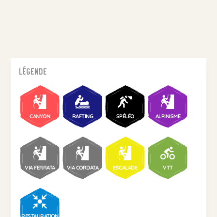
Légende
CANYON
RAFTING
SPÉLÉO
ALPINISME
VIA FERRATA
VIA CORDATA
ESCALADE
VTT
RESTAURATION