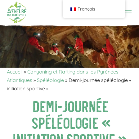
Français
Accueil
»
Canyoning et Rafting dans les Pyrénées
Atlantiques
»
Spéléologie
»
Demi-journée spéléologie «
initiation sportive »
Demi-journée
spéléologie «
initiation sportive »