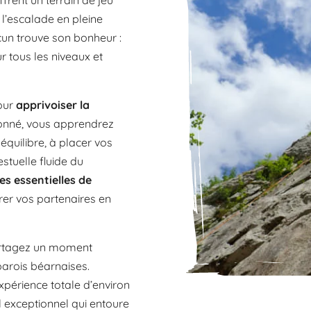
frent un terrain de jeu
 l’escalade en pleine
cun trouve son bonheur :
ur tous les niveaux et
pour
apprivoiser la
ionné, vous apprendrez
équilibre, à placer vos
stuelle fluide du
es essentielles de
urer vos partenaires en
partagez un moment
parois béarnaises.
xpérience totale d’environ
l exceptionnel qui entoure