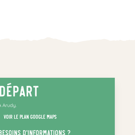
Départ
A Arudy.
Voir le plan google maps
Besoins d’informations ?