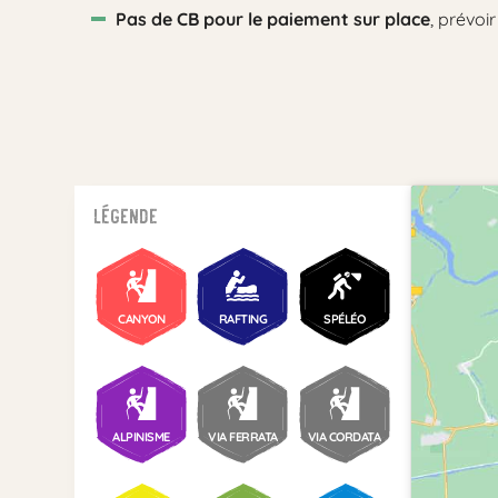
Pas de CB pour le paiement sur place
, prévoi
Légende
CANYON
RAFTING
SPÉLÉO
ALPINISME
VIA FERRATA
VIA CORDATA