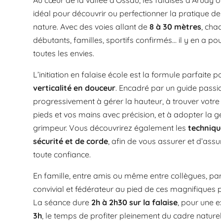
Au cœur de la vallée d’Ossau, les falaises d’Arudy of
idéal pour découvrir ou perfectionner la pratique de
nature. Avec des voies allant de
8 à 30 mètres
, cha
débutants, familles, sportifs confirmés… il y en a po
toutes les envies.
L’initiation en falaise école est la formule parfaite 
verticalité en douceur
. Encadré par un guide pass
progressivement à gérer la hauteur, à trouver votre 
pieds et vos mains avec précision, et à adopter la ge
grimpeur. Vous découvrirez également les
techniqu
sécurité et de corde
, afin de vous assurer et d’ass
toute confiance.
En famille, entre amis ou même entre collègues, 
convivial et fédérateur au pied de ces magnifiques 
La séance dure
2h à 2h30 sur la falaise
, pour une e
3h
, le temps de profiter pleinement du cadre nature