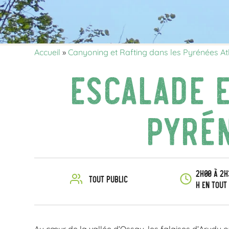
Accueil
»
Canyoning et Rafting dans les Pyrénées At
Escalade e
Pyrén
2h00 à 2h
Tout public
h en tout