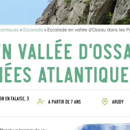
lantiques
»
Escalade
»
Escalade en vallée d’Ossau dans les P
n vallée d’Oss
ées Atlantique
30 en falaise, 3
A partir de 7 ans
Arudy