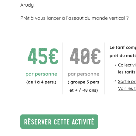
Arudy.
Prêt à vous lancer à l’assaut du monde vertical ?
45€
40€
Le tarif com
prêt du maté
Collectiv
les tarifs
par personne
par personne
Sortie pr
(de 1 à 4 pers.)
( groupe 5 pers
Voir les t
et + / -18 ans)
Réserver cette activité