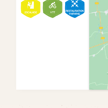
RESTAURATION
ESCALADE
VTT
PARKING