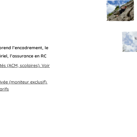
prend l’encadrement, le
riel, l’assurance en RC
ités (ACM, scolaires). Voir
ivée (moniteur exclusif).
arifs