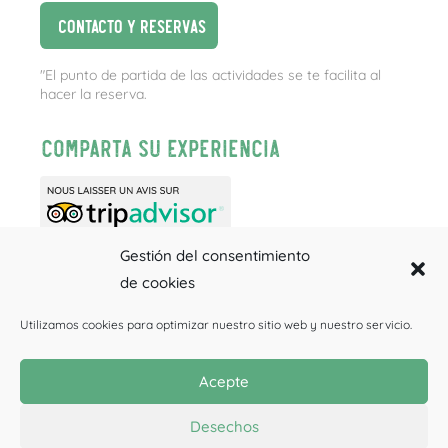
Contacto y reservas
"El punto de partida de las actividades se te facilita al
hacer la reserva.
Comparta su experiencia
Gestión del consentimiento
de cookies
Utilizamos cookies para optimizar nuestro sitio web y nuestro servicio.
Barranquismo
Rafting
Espeleología
Acepte
CHEQUES REGALO
Tarifas individuales
Tus fotos
Desechos
Condiciones generales y privacidad