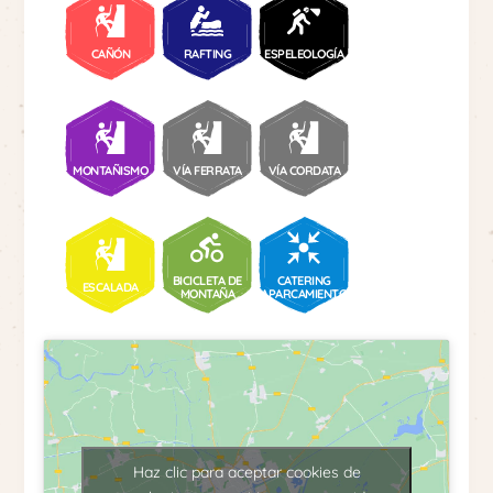
CAÑÓN
RAFTING
ESPELEOLOGÍA
MONTAÑISMO
VÍA FERRATA
VÍA CORDATA
BICICLETA DE
CATERING
ESCALADA
MONTAÑA
APARCAMIENTO
Haz clic para aceptar cookies de