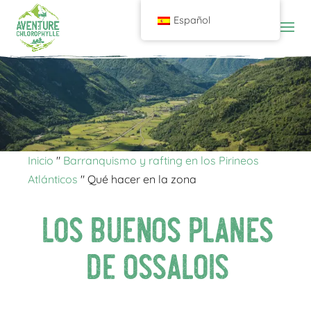
Español
Inicio
"
Barranquismo y rafting en los Pirineos
Atlánticos
"
Qué hacer en la zona
Los buenos planes
de Ossalois