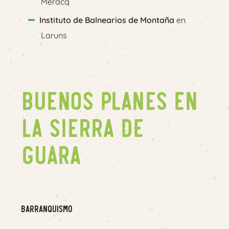
Méracq
Instituto de Balnearios de Montaña
en
Laruns
Buenos planes en
la Sierra de
Guara
Barranquismo