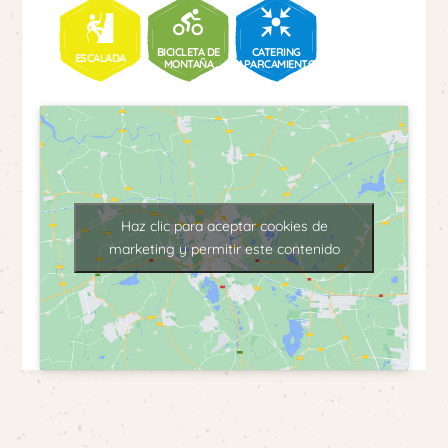
BICICLETA DE
CATERING
ESCALADA
MONTAÑA
APARCAMIENTO
Haz clic para aceptar cookies de
marketing y permitir este contenido