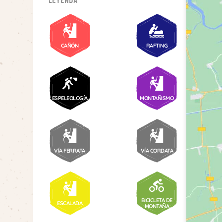
CAÑÓN
RAFTING
ESPELEOLOGÍA
MONTAÑISMO
VÍA FERRATA
VÍA CORDATA
BICICLETA DE
ESCALADA
MONTAÑA