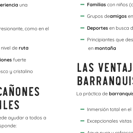
Familias
con niños (a
eriencia
una
Grupos de
amigos
en
Deportes
en busca d
esionante, como en el
Principiantes que d
 nivel de
ruta
en
montaña
iones
fuerte
Las ventaj
sco y cristalino
barranqui
cañones
La práctica de
barranqu
iles
Inmersión total en el
ede ayudar a todos a
Excepcionales vistas
esponde:
Agua pura y refresca