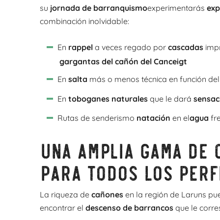
su
jornada de barranquismo
experimentarás
exp
combinación inolvidable:
En
rappel
a veces regado por
cascadas
impr
gargantas del cañón del Canceigt
En
salta
más o menos técnica en función del
En
toboganes naturales
que le dará
sensac
Rutas de senderismo
natación
en el
agua
fre
Una amplia gama de 
para todos los perf
La riqueza de
cañones
en la región de Laruns pu
encontrar el
descenso de barrancos
que le corr