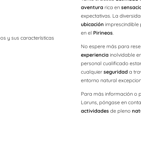
aventura
rica en
sensaci
expectativas. La diversid
ubicación
imprescindible 
en el
Pirineos
.
os y sus características
No espere más para rese
experiencia
inolvidable e
personal cualificado esta
cualquier
seguridad
a tra
entorno natural excepcion
Para más información o p
Laruns, póngase en contac
actividades
de pleno
nat