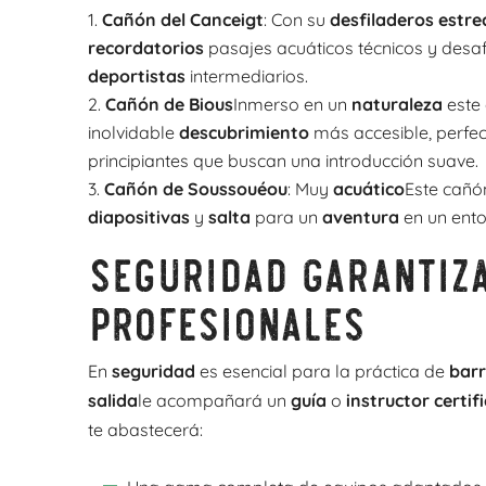
Cañón del Canceigt
: Con su
desfiladeros estre
recordatorios
pasajes acuáticos técnicos y desaf
deportistas
intermediarios.
Cañón de Bious
Inmerso en un
naturaleza
este 
inolvidable
descubrimiento
más accesible, perfec
principiantes que buscan una introducción suave.
Cañón de Soussouéou
: Muy
acuático
Este cañ
diapositivas
y
salta
para un
aventura
en un ento
Seguridad garantiz
profesionales
En
seguridad
es esencial para la práctica de
bar
salida
le acompañará un
guía
o
instructor certif
te abastecerá: