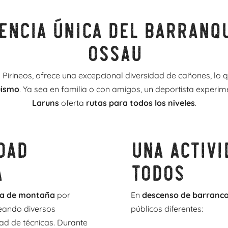
encia única del barranqu
Ossau
 Pirineos, ofrece una excepcional diversidad de cañones, lo 
uismo
. Ya sea en familia o con amigos, un deportista experim
Laruns
oferta
rutas para todos los niveles
.
dad
Una activi
a
todos
ca de montaña
por
En
descenso de barranco
teando diversos
públicos diferentes:
ad de técnicas. Durante