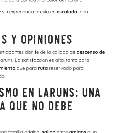
 sin experiencia previa en
escalada
o en
s y opiniones
rticipantes dan fe de la calidad de
descenso de
aruns. La satisfacción es alta, tanto para
imiento
que para
ruta
reservado para
do.
smo en Laruns: una
a que no debe
na familia original
salida
entre
amigos
o un