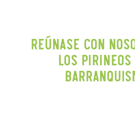
Reúnase con nosot
los Pirineos
barranquism