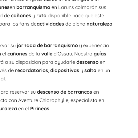
ones
en
barranquismo
en Laruns colmarán sus
ad de
cañones
y
ruta
disponible hace que este
para los fans de
actividades
de pleno
naturaleza
rvar su
jornada de barranquismo
y experiencia
n el
cañones
de la
valle
d'Ossau. Nuestro
guías
rá a su disposición para ayudarle
descenso
en
vés de
recordatorios
,
diapositivas
y
salta
en un
al.
ara reservar su
descenso de barrancos
en
to con Aventure Chlorophylle, especialista en
uraleza
en el
Pirineos
.