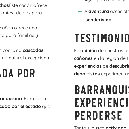
chos
Este cañón ofrece
A
aventura
accesible
iantes, ideales para
senderismo
cañón ofrece una
Testimonio
to para familias y
ón combina
cascadas
,
En
opinión
de nuestros pa
rno natural excepcional.
cañones
en la región de L
experiencias
de
descubr
ada por
deportistas
experimenta
Barranqui
experienci
ranquismo
. Para cada
icado por el estado
que
perderse
Tanto si busca
actividad
u