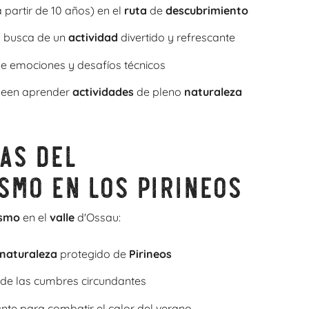
 partir de 10 años) en el
ruta
de
descubrimiento
 busca de un
actividad
divertido y refrescante
e emociones y desafíos técnicos
eseen aprender
actividades
de pleno
naturaleza
as del
smo en los Pirineos
ismo
en el
valle
d'Ossau:
naturaleza
protegido de
Pirineos
 de las cumbres circundantes
nte para combatir el calor del verano