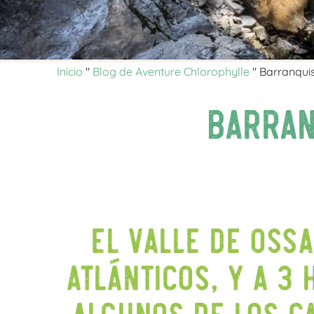
Inicio
"
Blog de Aventure Chlorophylle
"
Barranquis
Barran
El valle de Ossa
Atlánticos, y a 3
algunos de los c