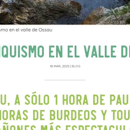
mo en el valle de Ossau
quismo en el valle d
18 MAR, 2025
|
BLOG
u, a sólo 1 hora de Pau
 horas de Burdeos y To
añones más espectacul