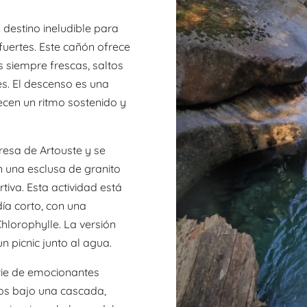
 destino ineludible para
uertes. Este cañón ofrece
s siempre frescas, saltos
. El descenso es una
ecen un ritmo sostenido y
resa de Artouste y se
n una esclusa de granito
tiva. Esta actividad está
ía corto, con una
hlorophylle. La versión
n picnic junto al agua.
rie de emocionantes
os bajo una cascada,