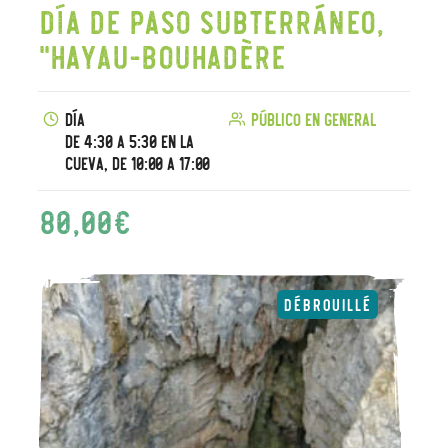
Día de paso subterráneo,
"Hayau-Bouhadère
Día
Público en general
De 4:30 a 5:30 en la
cueva, de 10:00 a 17:00
80,00
€