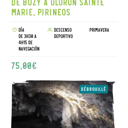
de Buzy a Oloron Sainte
Marie, Pirineos
Día
Descenso
Primavera
De 3h30 a
deportivo
4h15 de
navegación
75,00
€