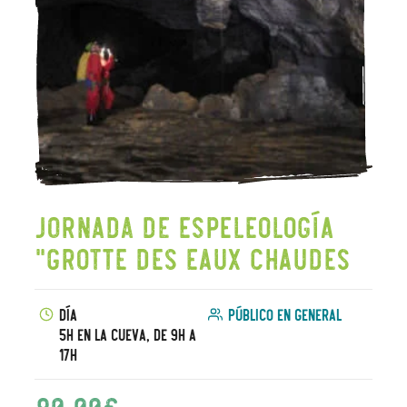
Jornada de espeleología
"Grotte des Eaux Chaudes
Día
Público en general
5h en la cueva, de 9h a
17h
80,00
€